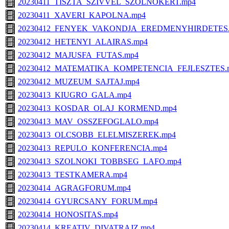
20230411_TISZTA_SZIVVEL_SZOLNOKERT.mp4
20230411_XAVERI_KAPOLNA.mp4
20230412_FENYEK_VAKONDJA_EREDMENYHIRDETES
20230412_HETENYI_ALAIRAS.mp4
20230412_MAJUSFA_FUTAS.mp4
20230412_MATEMATIKA_KOMPETENCIA_FEJLESZTES.
20230412_MUZEUM_SAJTAJ.mp4
20230413_KIUGRO_GALA.mp4
20230413_KOSDAR_OLAJ_KORMEND.mp4
20230413_MAV_OSSZEFOGLALO.mp4
20230413_OLCSOBB_ELELMISZEREK.mp4
20230413_REPULO_KONFERENCIA.mp4
20230413_SZOLNOKI_TOBBSEG_LAFO.mp4
20230413_TESTKAMERA.mp4
20230414_AGRAGFORUM.mp4
20230414_GYURCSANY_FORUM.mp4
20230414_HONOSITAS.mp4
20230414_KREATIV_DIVATRAJZ.mp4