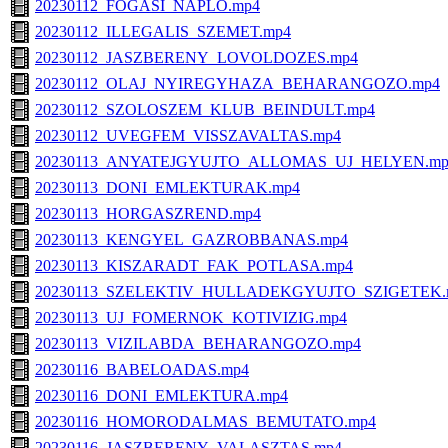
20230112_FOGASI_NAPLO.mp4
20230112_ILLEGALIS_SZEMET.mp4
20230112_JASZBERENY_LOVOLDOZES.mp4
20230112_OLAJ_NYIREGYHAZA_BEHARANGOZO.mp4
20230112_SZOLOSZEM_KLUB_BEINDULT.mp4
20230112_UVEGFEM_VISSZAVALTAS.mp4
20230113_ANYATEJGYUJTO_ALLOMAS_UJ_HELYEN.mp
20230113_DONI_EMLEKTURAK.mp4
20230113_HORGASZREND.mp4
20230113_KENGYEL_GAZROBBANAS.mp4
20230113_KISZARADT_FAK_POTLASA.mp4
20230113_SZELEKTIV_HULLADEKGYUJTO_SZIGETEK.
20230113_UJ_FOMERNOK_KOTIVIZIG.mp4
20230113_VIZILABDA_BEHARANGOZO.mp4
20230116_BABELOADAS.mp4
20230116_DONI_EMLEKTURA.mp4
20230116_HOMORODALMAS_BEMUTATO.mp4
20230116_JASZBERENY_VALASZTAS.mp4