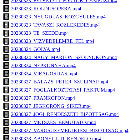
20230323_FELVETELI_PONTOK_CAMPUS.mp4
20230323_KOLDUSOPERA.mp4
20230323_NYUGDIJAS_KOZGYULES.mp4
20230323_TAVASZI_KOZLEKEDES.mp4
20230323_TE_SZEDD.mp4
20230323_VIZVEDELEMRE_FEL.mp4
20230324_GOLYA.mp4
20230324_NAGY_MARTON_SZOLNOKON.mp4
20230324_NEPKONYHA.mp4
20230324_VIRAGOSITAS.mp4
20230327_BALAZS_PETER_SZULINAP.mp4
20230327_FOGLALKOZTATASI_PAKTUM.mp4
20230327_FRANKOFON.mp4
20230327_JEGKORONG_SIKER.mp4
20230327_JOGI_RENDESZETI_BIZOTTSAG.mp4
20230327_METSZES_BEMUTATO.mp4
20230327_VAROSUZEMELTETESI_BIZOTTSAG.mp4
20230328_ABONYI_UTI_RENDELO.mp4